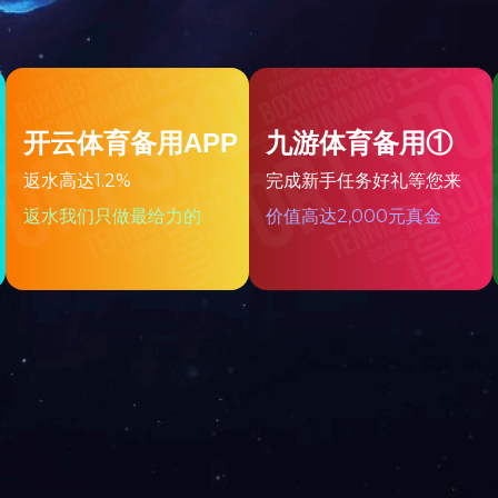
育（中国）登
加入ld体育（中
联系我们
口创新
国）登录入口
地址 ：中国山东济南经十东
新奖项
用人理念
查看地图 >>
术企业
社会招聘
邮编：250103
台
校园招聘
电话：0531-88729999
行业标准制定
传真：0531-88729010
E-mail:linuo@linuo.com
育电竞官网(中国)有限公司
|
Kaiyun（中国大陆体育）
|
乐鱼在线登录
|
米