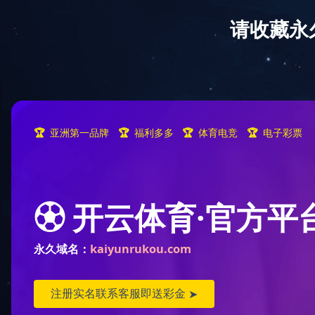
您好！欢迎来到ld体育（中国）登录入口集团！
首页
走进ld体育
ld体育（中
（中国）登
国）登录入
录入口
口资讯
用人理念
社会招聘
校