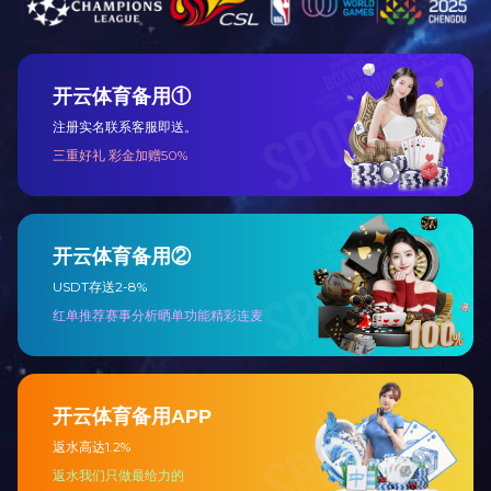
高低，不论进厂早
要具有忠诚度，
有挑战性，只要
任感，只要具有
拔和重用