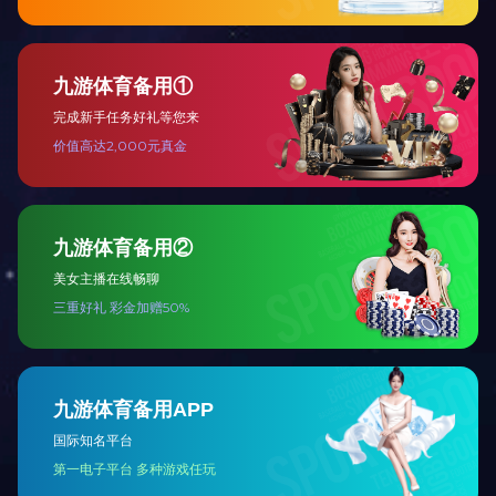
ld体育（中国）登录入口集团简介
ld体育（中国
ld体育（中国）登录入口集团坐落在大
1994年，从
而美富而强的山东，成立于1994年。这
韧的沂蒙山人
里，钟灵毓秀，人杰地灵，一山一水一
小院落脚，筹
圣人，传统文化丰厚，创业平台广阔。
个小小的公司
这就是现今l
团的前身。
走进ld体育（中
ld体育（中国）登
ld体育（
国）登录入口
录入口品牌
录入口创