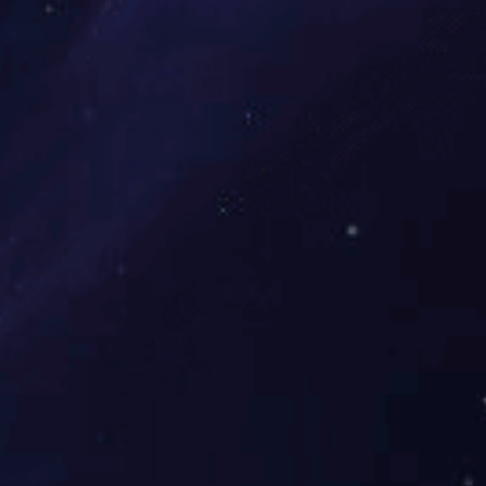
1
2
3
（中国）登录入口发展史
ld体育（中国）登录入口荣誉