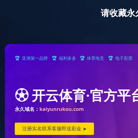
您好！欢迎来到ld体育（中国）登录入口集团！
首页
走进ld体育
ld体育（中
（中国）登
国）登录入
录入口
口资讯
集团简介
发展历程
企