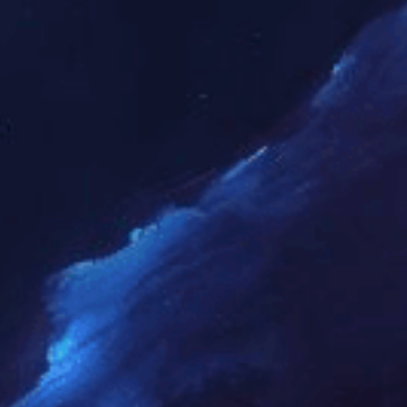
经济开发区，全面考察各区招商政策及对方拟
整理资料。上海天气说变就变，他们常常因忘
”。有一次，因连续在外面奔波，一人的脚磨起了
上台阶的时候，疼的实在坚持不住了，就想坐
有许多事要干，又咬咬牙朝前走了。经过十几
海ld体育（中国）登录入口的选址，这才有了后
登录入口。