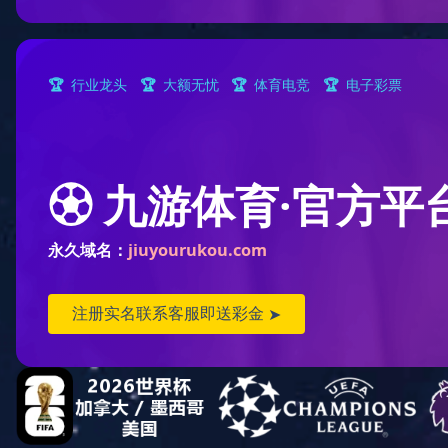
创业故事
创业者的故事
在企业发展中，有许多动人至深的故事，有诸
事，一张张熟悉的面容，一个个历史的瞬间，记
进！
哪里省钱哪里住