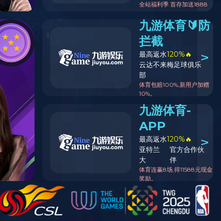
首页
>
走进ld体育（中国）登录入口
>
创业故事
录企业发展中最闪光的脚印。一篇篇动人的故
）登录入口史册永恒的记忆。让我们在传承中前