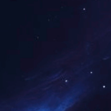
建筑方知道这件事后很受启发，不但建成了高
不少建材。