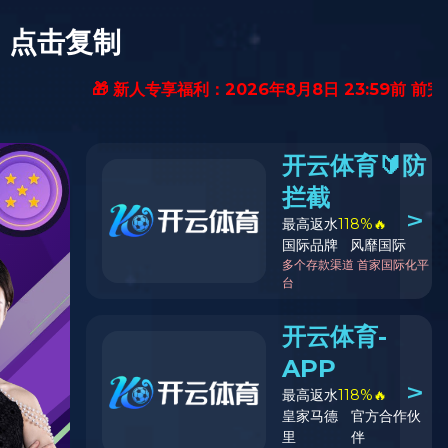
营业执照信息公示
EN
公众号
手机站
搜索
加入ld体育
ld体育（中
（中国）登
国）登录入
录入口
口采购