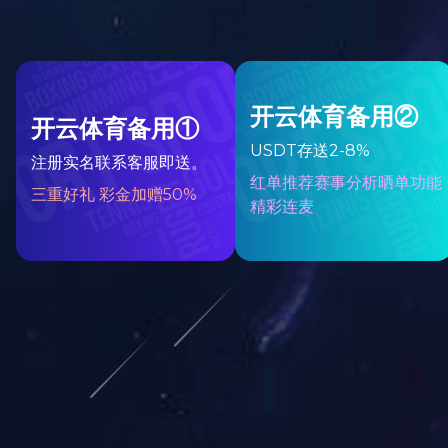
创业伊始，员工就养成了节约习惯。有一次，
下200块钱，由于事情还没有办完，必须住下
馆，两个人找了一家又一家，费了不少功夫才
住宿费是每人5块钱。两人还很高兴，说地下
钱，有个地方躺一会儿也比在火车站打盹要好
京的地下室度过了一夜。