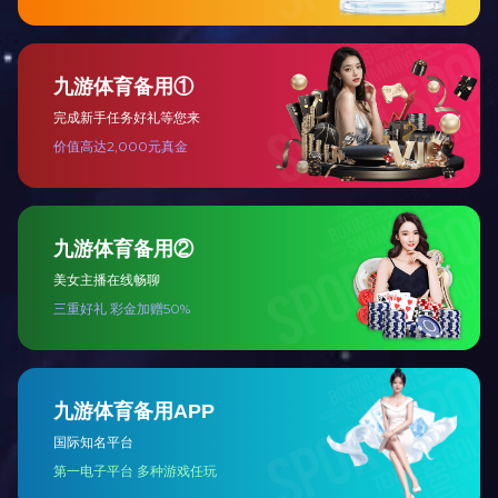
科源制药
&ld体育（中国）登录入口制药本次
（中国）登录入口制药的产品提供更为广阔的市场空
药领域产品，为广大消费者提供更加全面、更加专业
期待双方合作早日落地见效，最终实现消费者、