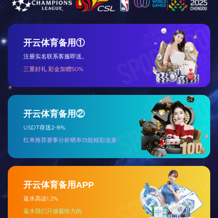
会上，
科源制药董事长蒋红升受邀参加大会
“
当前医药行业正处于政策红利释放、技术创新提速与
手生态合作伙伴，深化产业链协同，加速布局高价值