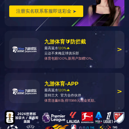
北京同仁堂商业投资集团依托百年品牌积淀，旗
登录入口制药在心血管、降糖类、中枢神经系统等
力
具有
较强的市场优势。