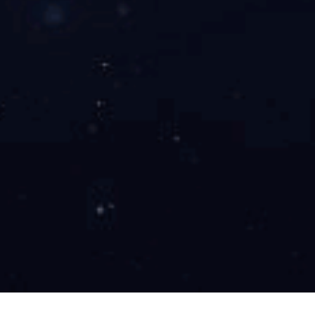
走进ld体育（中
ld体育（中国）登
ld体育（
国）登录入口
录入口品牌
录入口创