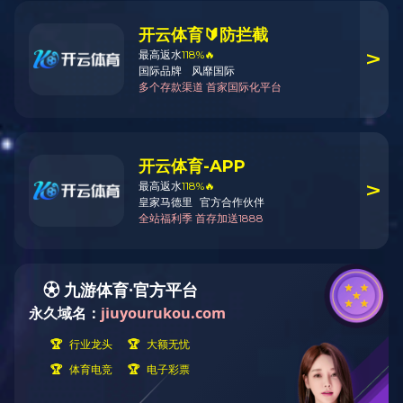
新闻
百年同源共济 今朝聚势同行——宏济堂制药亮相同仁