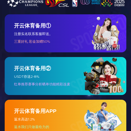
ld体育（中国）登录入口
ld体育（中国）登录入口集团深耕清洁能源综合利用
领域，拥有行业内唯一国家科技进步二等奖，唯一国
家企业技术中心。
ld体育（中国）登录入口集团成立于1994年，总部