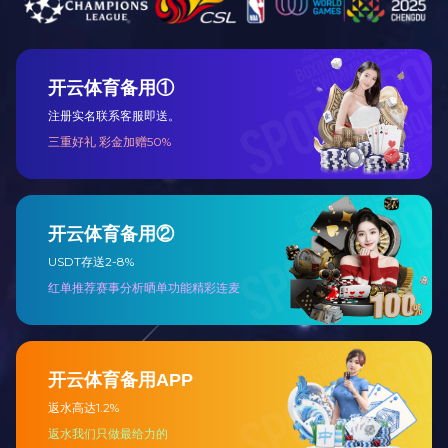
“在那无名的盐碱窝，走来了一群历史的开拓
国）登录入口之歌》，其中的这句歌词，讲的正