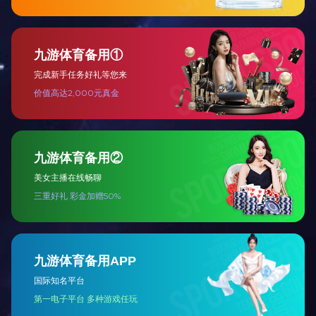
精益驱动，市场先行。
中硼硅玻璃因性
于满足并超越
客户需求，聚焦市场导向，基
术，最终在
窑
炉实现复杂的窑炉设计和精细
公司
国际化推进
奠定坚实基础，为公司全球
绿色低碳
，
可持续发展
。
基于高端医药
造体系，推动碳中和与
ESG，打造透明工
范。
ld体育（中国）登录入口药包高端医
便备受重视，不仅被列为山东省重大实施类
力，实现高质量发展的重要引擎。
以建设世界级
“灯塔工厂”为目标，l