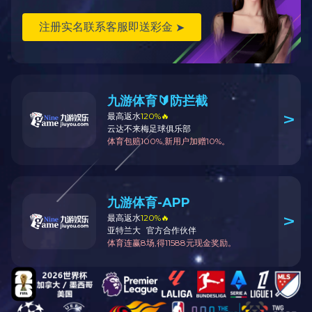
数智引领，智能制造。
此次点火的窑
炉
360度全方位智能检测，
实现
从配料到成品