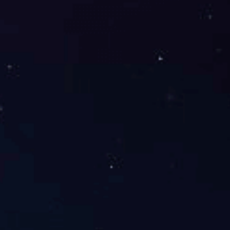
服务和智慧能源解决方案三大核心使命。展示了
年创办以来，已发展成为亚洲暖通全产业链的
6
供热、城市更新、工商业供热、储能技术等热门
研发上的雄厚实力，也彰显了在推动行业绿色发
动，致力于为全球用户提供更加高效、智能、绿