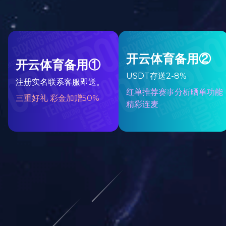
此次ld体育（中国）登录入口瑞特重点
其中，家用智慧能源系统创新性地将光伏