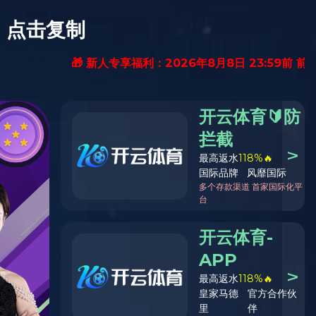
营业执照信息公示
EN
公众号
手机站
搜索
加入ld体育
（中国）登
录入口