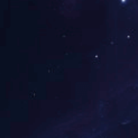
验。
ld体育（中国）登录入口瑞特超低温空
度，确保系统节流效果更佳，同时有效降低
行，进一步推动了绿色能源的高效利用。值得