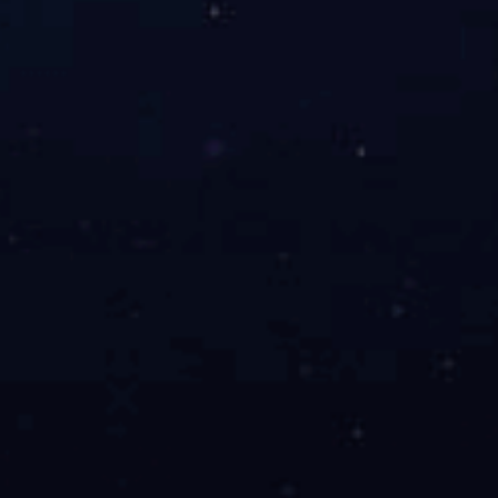
国医药报》专访|宏济堂制药：百年“古树”发出智能“新芽”
路30099号
扫一扫关注
扫一扫关注
ld体育（中国）登
ld体育（中国）登
录入口官方订阅号
录入口官方服务号