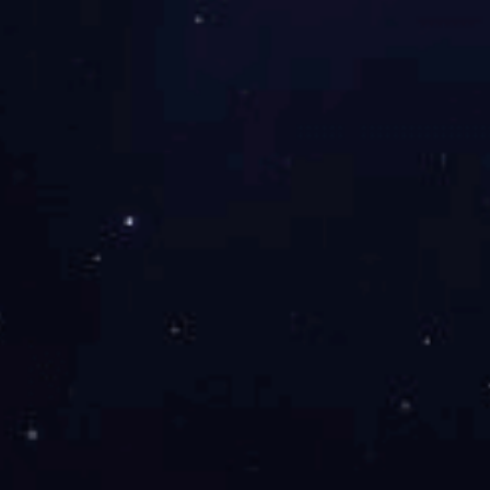
上一条
跨界共鸣：从《哪吒2》看ld体育（中国）
走进ld体育（中
ld体育（中国）登
ld体
国）登录入口
录入口品牌
录入
集团简介
品牌体系
科技创
发展历程
荣誉称号
高新技
企业文化
历史渊源
创新平
专利/