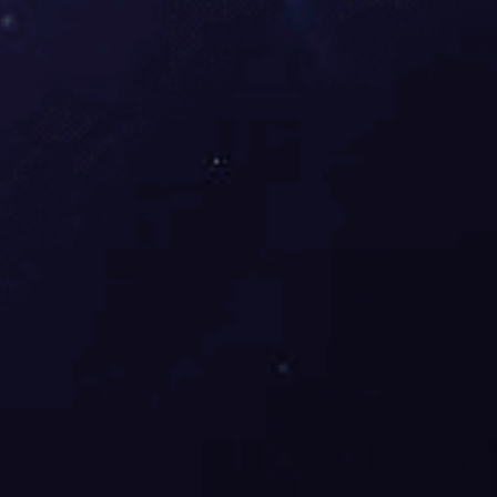
副秘书长许海生、ld体育（中国）登录入口瑞特