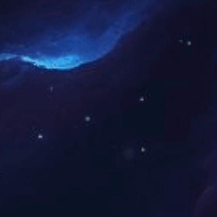
相信在技术创新的支持下，与新威凌