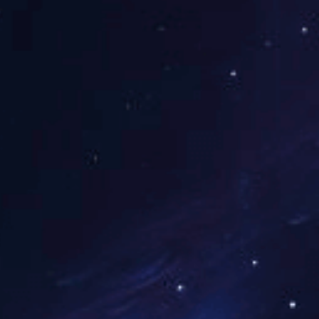
原材料对涂料企业的重要程度不言而喻
定且优质的原材料供应系统能在一定程度上
早几年，双虎涂料就与新威凌达成了
造上获得了长足的发展。