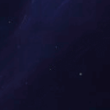
的强强联合、稳优原料供应系统的打造必定能为双虎涂料注