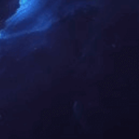
的形势下，不少涂企成本上升，建立长期稳
优质原材料供应的保障下，双虎涂料在产品打