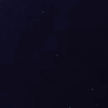
入长久的动力源泉。此次战略合作供应商的深