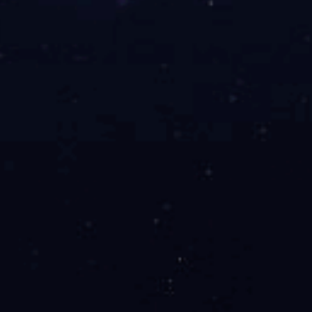
路30099号
扫一扫关注
扫一扫关注
ld体育（中国）登
ld体育（中国）登
录入口官方订阅号
录入口官方服务号
网站地图
|
法律申明
兰官方站网页版在线登入
|
星空电子（中国）官方网站
|
星空网官方站入