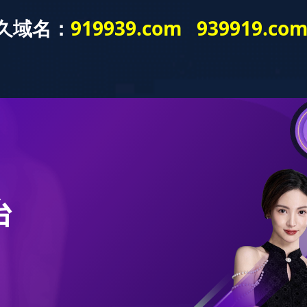
ld体育（中
ld体育（中
ld体育（中
国）登录入
国）登录入
国）登录入
口产业
口创新
口品牌