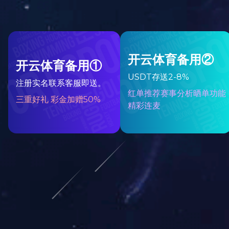
为深化行业交流、共促高质量发展，
市场战略、客户服务优化等话题展开深入
汉双虎涂料股份有限公司董事长宋俊及相关