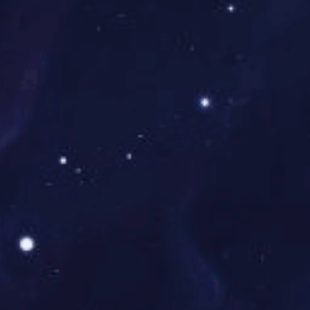
到来表示热烈欢迎，并表示：新威凌是锌粉行业中在技术研
具有行业关联、渠道相通、产业优势互补的特点，期待进一
打造最优质的产品，与知名供应商达成战略合作、打造更稳
高质量发展，为产品打造奠定基础。
的合作模式，成立了武汉大学老专家工作站以及研究生培养创
团队，并获得“2024年湖北省企业技术中心”“湖北省制造
产出科技成果，为产品提供技术力支撑。