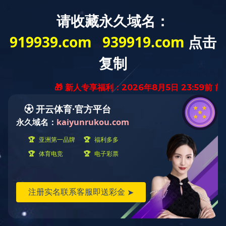
您好！欢迎来到ld体育（中国）登录入口集团！
首页
走进ld体育
ld体育（中
ld
（中国）登
国）登录入
国
录入口
口资讯
公司新闻动态
视频