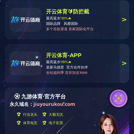
公司新闻动态
科源制药&ld体育（中国）
15日，在春意盎然的湖州，迎来了2025西鼎会
录入口制药受邀参展，与行业伙伴共同探讨展望医药
实力展示的视听盛宴。