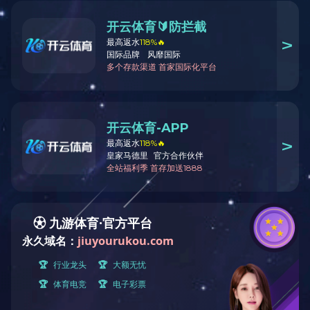
微电影
宣传片
ld体育（中国）登
ld体育（中国）登录入口电力
ld体育（中国）登录入口集团成立于1994年9月，现
百亿元，打造了以阳光经济、健康产业为核心的产
业基地。下辖瑞特集团、光伏集团、电力集团、新
团等二级单位。ld体育（中国）登录入口集团成立于19
人，整体规模逾百亿元，打造了以阳光经济、健康