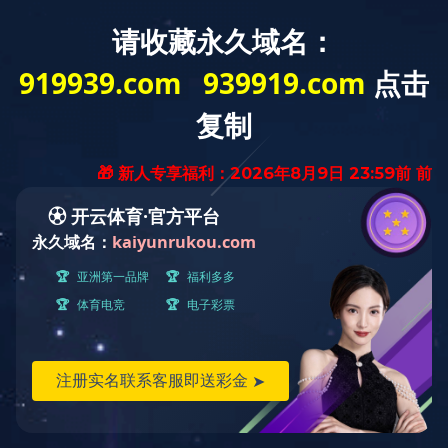
您好！欢迎来到ld体育（中国）登录入口集团！
首页
走进ld体育
ld体育（中
ld
（中国）登
国）登录入
国
录入口
口资讯
公司新闻动态
视频