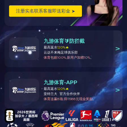
南、武汉两大产业基地。下辖瑞特集团、光伏集团
集团、宏济堂集团等二级单位。
一家人，一桌饭。ld体育（中国）登录入口儿女口中的母亲节